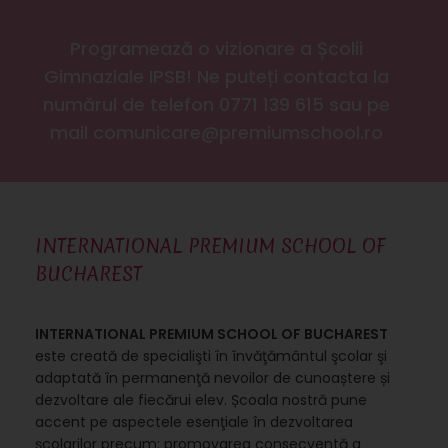
Programează o vizionare a Școlii
Gimnaziale IPSB! Ne puteți contacta la
numărul de telefon 0771 139 615 sau pe
mail comunicare@premiumschool.ro
INTERNATIONAL PREMIUM SCHOOL OF
BUCHAREST
INTERNATIONAL PREMIUM SCHOOL OF BUCHAREST
este creată de specialişti în învăţământul şcolar şi
adaptată în permanenţă nevoilor de cunoaștere și
dezvoltare ale fiecărui elev. Școala nostră pune
accent pe aspectele esenţiale în dezvoltarea
școlarilor precum: promovarea consecventă a