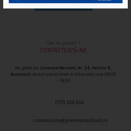
DETALII ŞI ÎNSCRIERI
Cum ne găsești ?
CONTACTEAZĂ-NE
Ne găsiți pe Ș
oseaua Berceni, Nr. 24, Sector 4,
București
de luni până vineri în intervalul orar 08:00
– 18:00
0771 139 615
comunicare@premiumschool.ro