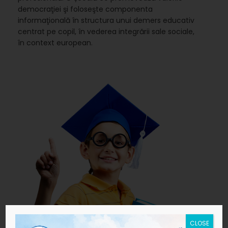
democraţiei şi foloseşte componenta
informaţională în structura unui demers educativ
centrat pe copil, în vederea integrării sale sociale,
în context european.
CLOSE