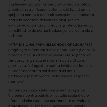
triadei elev-școală-familie, conturarea identității
proprii prin valorificarea potențialului fizic și psihic,
sprijinirea pentru a dobândi cunoștințe, capacități și
atitudini necesare activității și vieții școlare,
extinderea orizonturilor creative şi interacţiunea cu
o multitudine de domenii educaţionale, culturale şi
artistice.
INTERNATIONAL PREMIUM SCHOOL OF BUCHAREST
pregătește și formează elevi pentru viață și viitor, în
armonie cu ei și valorile lor, elevi care să poată da
sens propriei persoane și lumii înconjurătoare;
promovează dragostea pentru învățare și bucuria
autoafirmării; oferă noi dimensiuni actului
pedagogic prin implicare, determinare, respect și
mentorat.
Suntem o școală prietenoasă pentru copii, de
încredere pentru părinţi, o instituție școlară care
oferă cadrelor didactice permanentă dezvoltare
profesională. O școală ce promovează valorile